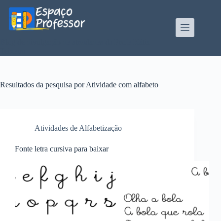
Pular
para
o
conteúdo
Blog de divulgação de atividades da Profe Kátia
Teixeira
Resultados da pesquisa por Atividade com alfabeto
Atividades de Alfabetização
Fonte letra cursiva para baixar