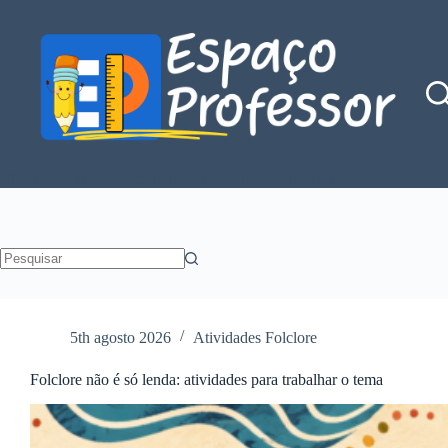
Pular
para
o
conteúdo
Blog de divulgação de atividades da Profe Kátia Teixeira
Sem
resultados
5th agosto 2026
Atividades Folclore
Folclore não é só lenda: atividades para trabalhar o tema