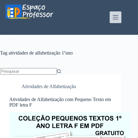
Pular
para
o
conteúdo
Blog de divulgação de atividades da Profe Kátia
Teixeira
Tag
atividades de alfabetização 1ºano
Sem
resultados
Atividades de Alfabetização
Atividades de Alfabetização com Pequeno Texto em
PDF letra F