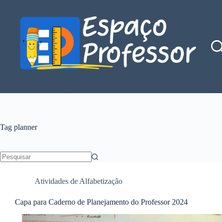
Pular
para
o
conteúdo
Blog de divulgação de atividades da Profe Kátia Teixeira
Tag
planner
Sem
resultados
Atividades de Alfabetização
Capa para Caderno de Planejamento do Professor 2024