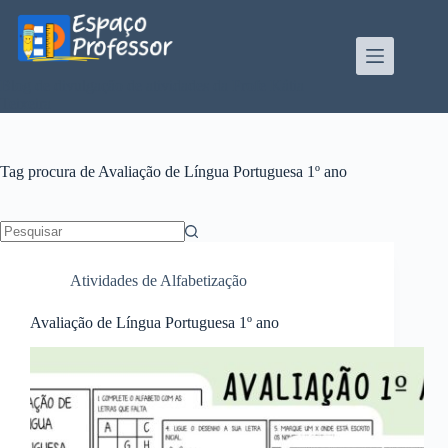
Pular
para
o
conteúdo
Blog de divulgação de atividades da Profe Kátia
Teixeira
Tag
procura de Avaliação de Língua Portuguesa 1º ano
Sem
resultados
Atividades de Alfabetização
Avaliação de Língua Portuguesa 1º ano