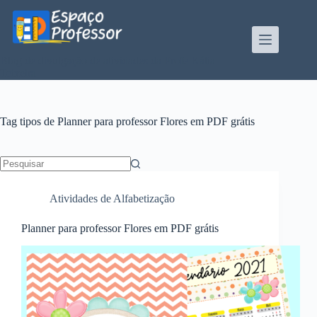
Pular
para
o
conteúdo
Blog de divulgação de atividades da Profe Kátia
Teixeira
Tag
tipos de Planner para professor Flores em PDF grátis
Sem
resultados
Atividades de Alfabetização
Planner para professor Flores em PDF grátis