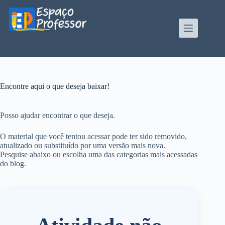
Pular
para
o
conteúdo
Blog de divulgação de atividades da Profe Kátia
Teixeira
Encontre aqui o que deseja baixar!
Posso ajudar encontrar o que deseja.
O material que você tentou acessar pode ter sido removido,
atualizado ou substituído por uma versão mais nova.
Pesquise abaixo ou escolha uma das categorias mais acessadas
do blog.