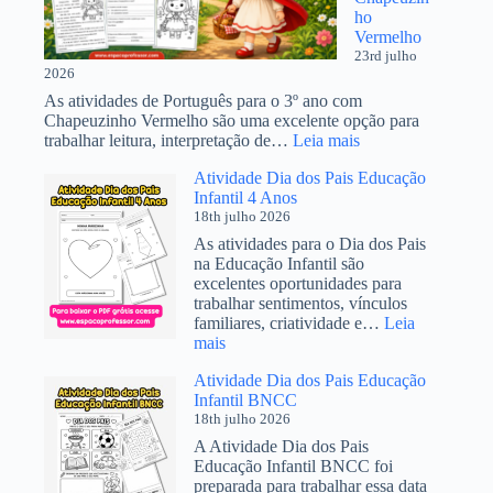
ho
Vermelho
23rd julho
2026
As atividades de Português para o 3º ano com
Chapeuzinho Vermelho são uma excelente opção para
:
trabalhar leitura, interpretação de…
Leia mais
Atividades
Atividade Dia dos Pais Educação
de
Infantil 4 Anos
Português
18th julho 2026
3º
Ano
As atividades para o Dia dos Pais
com
na Educação Infantil são
Chapeuzinho
excelentes oportunidades para
Vermelho
trabalhar sentimentos, vínculos
familiares, criatividade e…
Leia
:
mais
Atividade
Atividade Dia dos Pais Educação
Dia
Infantil BNCC
dos
18th julho 2026
Pais
Educação
A Atividade Dia dos Pais
Infantil
Educação Infantil BNCC foi
4
preparada para trabalhar essa data