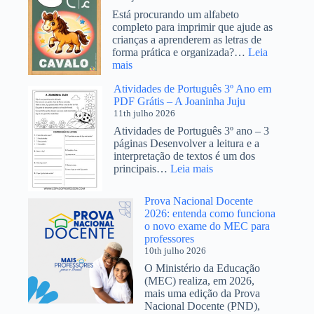
Está procurando um alfabeto
completo para imprimir que ajude as
crianças a aprenderem as letras de
forma prática e organizada?…
Leia
:
mais
Alfabeto
Atividades de Português 3º Ano em
completo para
PDF Grátis – A Joaninha Juju
imprimir
11th julho 2026
4
tipos
Atividades de Português 3º ano – 3
de
páginas Desenvolver a leitura e a
letras
interpretação de textos é um dos
PDF
:
principais…
Leia mais
Grátis
Atividades
de
Prova Nacional Docente
Português
2026: entenda como funciona
3º
o novo exame do MEC para
Ano
professores
em
10th julho 2026
PDF
O Ministério da Educação
Grátis
(MEC) realiza, em 2026,
–
mais uma edição da Prova
A
Nacional Docente (PND),
Joaninha