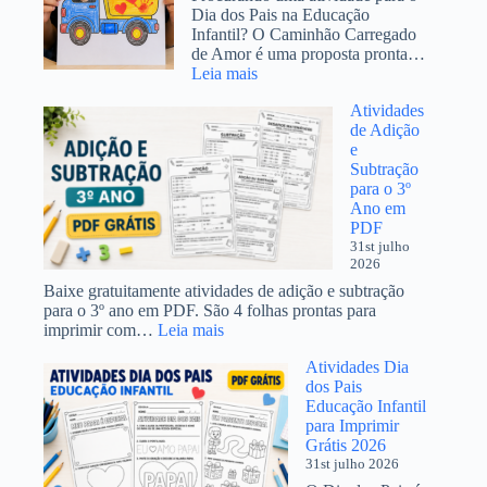
para
Dia dos Pais na Educação
trabalhar
Infantil? O Caminhão Carregado
o
de Amor é uma proposta pronta…
tema
:
Leia mais
Atividade
Atividades
Dia
de Adição
dos
e
Pais
Subtração
Educação
para o 3º
Infantil:
Ano em
Caminhão
PDF
Carregado
31st julho
de
2026
Amor
Baixe gratuitamente atividades de adição e subtração
para o 3º ano em PDF. São 4 folhas prontas para
:
imprimir com…
Leia mais
Atividades
Atividades Dia
de
dos Pais
Adição
Educação Infantil
e
para Imprimir
Subtração
Grátis 2026
para
31st julho 2026
o
3º