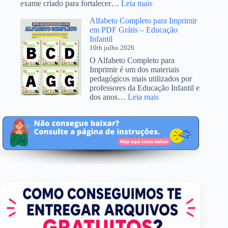
:
exame criado para fortalecer…
Leia mais
Juju
Prova
Alfabeto Completo para Imprimir
Nacional
em PDF Grátis – Educação
Docente
Infantil
2026:
10th julho 2026
entenda
como
O Alfabeto Completo para
funciona
Imprimir é um dos materiais
o
pedagógicos mais utilizados por
novo
professores da Educação Infantil e
exame
:
dos anos…
Leia mais
do
Alfabeto
MEC
Completo
para
para
professores
Imprimir
em
PDF
Grátis
–
Educação
Infantil