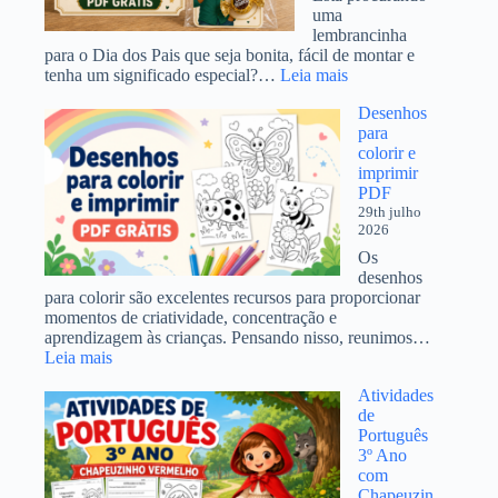
uma
lembrancinha
para o Dia dos Pais que seja bonita, fácil de montar e
:
tenha um significado especial?…
Leia mais
Cartão
Desenhos
Lembrancinha
para
para
colorir e
Bombom
imprimir
PDF
PDF
Grátis
29th julho
Dia
2026
dos
Pais
Os
desenhos
para colorir são excelentes recursos para proporcionar
momentos de criatividade, concentração e
aprendizagem às crianças. Pensando nisso, reunimos…
:
Leia mais
Desenhos
Atividades
para
de
colorir
Português
e
3º Ano
imprimir
com
PDF
Chapeuzin