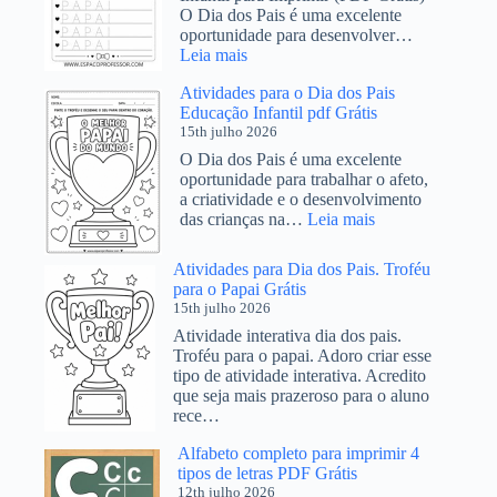
O Dia dos Pais é uma excelente
oportunidade para desenvolver…
:
Leia mais
Atividade
Atividades para o Dia dos Pais
Dia
Educação Infantil pdf Grátis
dos
15th julho 2026
Pais
Educação
O Dia dos Pais é uma excelente
Infantil
oportunidade para trabalhar o afeto,
para
a criatividade e o desenvolvimento
PDF
:
das crianças na…
Leia mais
para
Atividades
Imprimir
para
Atividades para Dia dos Pais. Troféu
o
para o Papai Grátis
Dia
15th julho 2026
dos
Atividade interativa dia dos pais.
Pais
Troféu para o papai. Adoro criar esse
Educação
tipo de atividade interativa. Acredito
Infantil
que seja mais prazeroso para o aluno
pdf
rece…
Grátis
Alfabeto completo para imprimir 4
tipos de letras PDF Grátis
12th julho 2026