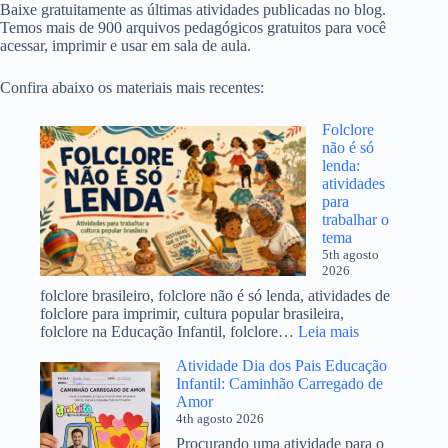
Baixe gratuitamente as últimas atividades publicadas no blog.
Temos mais de 900 arquivos pedagógicos gratuitos para você
acessar, imprimir e usar em sala de aula.
Confira abaixo os materiais mais recentes:
Folclore
não é só
lenda:
atividades
para
trabalhar o
tema
5th agosto
2026
folclore brasileiro, folclore não é só lenda, atividades de
folclore para imprimir, cultura popular brasileira,
:
folclore na Educação Infantil, folclore…
Leia mais
Folclore
Atividade Dia dos Pais Educação
não
Infantil: Caminhão Carregado de
é
Amor
só
4th agosto 2026
lenda:
atividades
Procurando uma atividade para o