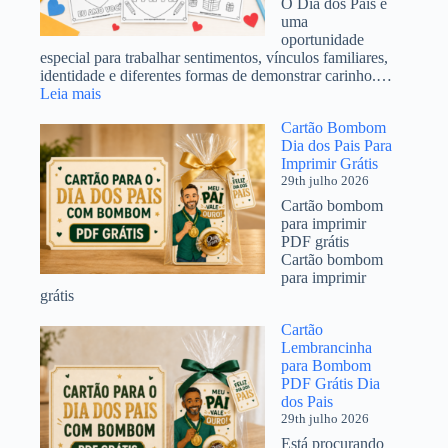
O Dia dos Pais é
Ano
uma
em
oportunidade
PDF
especial para trabalhar sentimentos, vínculos familiares,
identidade e diferentes formas de demonstrar carinho.…
:
Leia mais
Atividades
Cartão Bombom
Dia
Dia dos Pais Para
dos
Imprimir Grátis
Pais
29th julho 2026
Educação
Infantil
Cartão bombom
para
para imprimir
Imprimir
PDF grátis
Grátis
Cartão bombom
2026
para imprimir
grátis
Cartão
Lembrancinha
para Bombom
PDF Grátis Dia
dos Pais
29th julho 2026
Está procurando