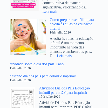
Anos
comemorativa de maneira
significativa, valorizando os…
:
Leia mais
Atividade
Como preparar seu filho para
Dia
a volta às aulas na educação
dos
infantil
Pais
16th julho 2026
Educação
Infantil
A volta às aulas na educação
BNCC
infantil é um momento
importante na vida das
crianças e também dos pais.
:
É…
Leia mais
Como
atividade sobre o dia dos pais 1 ano
preparar
15th julho 2026
seu
filho
desenho dia dos pais para colorir e imprimir
para
15th julho 2026
a
volta
Atividade Dia dos Pais Educação
às
Infantil para PDF para Imprimir
aulas
15th julho 2026
na
Atividade Dia dos Pais Educação
educação
Infantil para Imprimir (PDF Grátis)
infantil