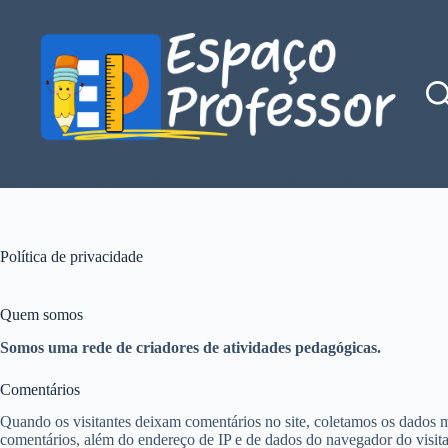
Pular
para
o
conteúdo
Blog de divulgação de atividades da Profe Kátia Teixeira
Política de privacidade
Quem somos
Somos uma rede de criadores de atividades pedagógicas.
Comentários
Quando os visitantes deixam comentários no site, coletamos os dados 
comentários, além do endereço de IP e de dados do navegador do visitan