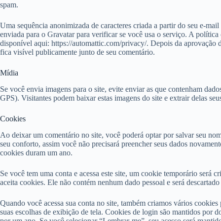
spam.
Uma sequência anonimizada de caracteres criada a partir do seu e-mai
enviada para o Gravatar para verificar se você usa o serviço. A política
disponível aqui: https://automattic.com/privacy/. Depois da aprovação d
fica visível publicamente junto de seu comentário.
Mídia
Se você envia imagens para o site, evite enviar as que contenham dado
GPS). Visitantes podem baixar estas imagens do site e extrair delas seu
Cookies
Ao deixar um comentário no site, você poderá optar por salvar seu nome,
seu conforto, assim você não precisará preencher seus dados novamente
cookies duram um ano.
Se você tem uma conta e acessa este site, um cookie temporário será c
aceita cookies. Ele não contém nenhum dado pessoal e será descartado
Quando você acessa sua conta no site, também criamos vários cookies p
suas escolhas de exibição de tela. Cookies de login são mantidos por do
por um ano. Se você selecionar “Lembrar-me”, seu acesso será mantid