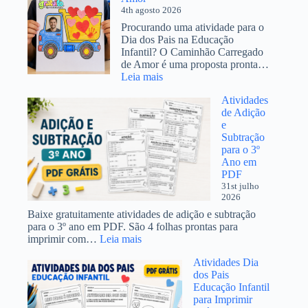
4th agosto 2026
lenda:
atividades
Procurando uma atividade para o
para
Dia dos Pais na Educação
trabalhar
Infantil? O Caminhão Carregado
o
de Amor é uma proposta pronta…
tema
:
Leia mais
Atividade
Atividades
Dia
de Adição
dos
e
Pais
Subtração
Educação
para o 3º
Infantil:
Ano em
Caminhão
PDF
Carregado
31st julho
de
2026
Amor
Baixe gratuitamente atividades de adição e subtração
para o 3º ano em PDF. São 4 folhas prontas para
:
imprimir com…
Leia mais
Atividades
Atividades Dia
de
dos Pais
Adição
Educação Infantil
e
para Imprimir
Subtração