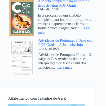
Alfabeto completo para imprimir 4
tipos de letras PDF Grátis
12th julho 2026
Está procurando um alfabeto
completo para imprimir que ajude as
crianças a aprenderem as letras de
forma prática e organizada?…
Leia
:
mais
Alfabeto
Atividades de Português 3º Ano em
completo para
PDF Grátis – A Joaninha Juju
imprimir
11th julho 2026
4
tipos
Atividades de Português 3º ano – 3
de
páginas Desenvolver a leitura e a
letras
interpretação de textos é um dos
PDF
:
principais…
Leia mais
Grátis
Atividades
de
Português
3º
Ano
em
PDF
Alfabetizando com Textinhos de A a Z
Grátis
–