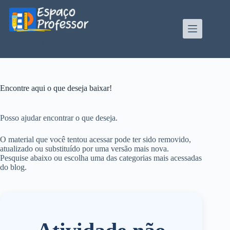
Pular
para
o
conteúdo
Blog de divulgação de atividades da Profe Kátia
Teixeira
Encontre aqui o que deseja baixar!
Posso ajudar encontrar o que deseja.
O material que você tentou acessar pode ter sido removido,
atualizado ou substituído por uma versão mais nova.
Pesquise abaixo ou escolha uma das categorias mais acessadas
do blog.