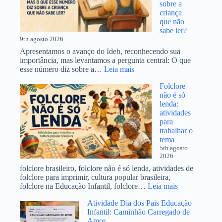
sobre a
só
criança
reconhece
que não
as
sabe ler?
letras:
9th agosto 2026
o
que
Apresentamos o avanço do Ideb, reconhecendo sua
fazer?
importância, mas levantamos a pergunta central: O que
:
esse número diz sobre a…
Leia mais
O
Folclore
Ideb
não é só
melhorou,
lenda:
mas
atividades
o
para
que
trabalhar o
esse
tema
número
5th agosto
diz
2026
sobre
a
folclore brasileiro, folclore não é só lenda, atividades de
criança
folclore para imprimir, cultura popular brasileira,
que
:
folclore na Educação Infantil, folclore…
Leia mais
não
Folclore
sabe
Atividade Dia dos Pais Educação
não
ler?
Infantil: Caminhão Carregado de
é
Amor
só