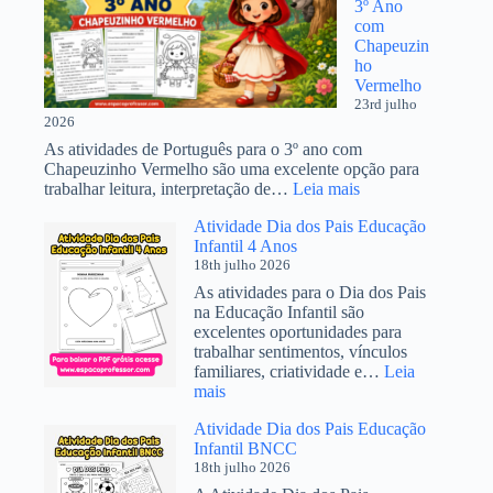
3º Ano
imprimir
com
PDF
Chapeuzin
ho
Vermelho
23rd julho
2026
As atividades de Português para o 3º ano com
Chapeuzinho Vermelho são uma excelente opção para
:
trabalhar leitura, interpretação de…
Leia mais
Atividades
Atividade Dia dos Pais Educação
de
Infantil 4 Anos
Português
18th julho 2026
3º
Ano
As atividades para o Dia dos Pais
com
na Educação Infantil são
Chapeuzinho
excelentes oportunidades para
Vermelho
trabalhar sentimentos, vínculos
familiares, criatividade e…
Leia
:
mais
Atividade
Atividade Dia dos Pais Educação
Dia
Infantil BNCC
dos
18th julho 2026
Pais
Educação