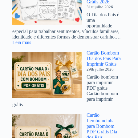
Grátis 2026
para
31st julho 2026
o
3º
O Dia dos Pais é
Ano
uma
em
oportunidade
PDF
especial para trabalhar sentimentos, vínculos familiares,
identidade e diferentes formas de demonstrar carinho.…
:
Leia mais
Atividades
Cartão Bombom
Dia
Dia dos Pais Para
dos
Imprimir Grátis
Pais
29th julho 2026
Educação
Infantil
Cartão bombom
para
para imprimir
Imprimir
PDF grátis
Grátis
Cartão bombom
2026
para imprimir
grátis
Cartão
Lembrancinha
para Bombom
PDF Grátis Dia
dos Pais