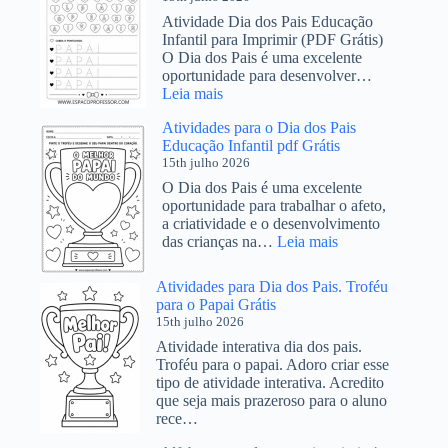
na
Atividade Dia dos Pais Educação
educação
Infantil para Imprimir (PDF Grátis)
infantil
O Dia dos Pais é uma excelente
oportunidade para desenvolver…
:
Leia mais
Atividade
Atividades para o Dia dos Pais
Dia
Educação Infantil pdf Grátis
dos
15th julho 2026
Pais
Educação
O Dia dos Pais é uma excelente
Infantil
oportunidade para trabalhar o afeto,
para
a criatividade e o desenvolvimento
PDF
:
das crianças na…
Leia mais
para
Atividades
Imprimir
para
Atividades para Dia dos Pais. Troféu
o
para o Papai Grátis
Dia
15th julho 2026
dos
Atividade interativa dia dos pais.
Pais
Troféu para o papai. Adoro criar esse
Educação
tipo de atividade interativa. Acredito
Infantil
que seja mais prazeroso para o aluno
pdf
rece…
Grátis