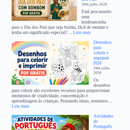
29th julho 2026
Está procurando
uma
lembrancinha
para o Dia dos Pais que seja bonita, fácil de montar e
:
tenha um significado especial?…
Leia mais
Cartão
Desenhos
Lembrancinha
para
para
colorir e
Bombom
imprimir
PDF
PDF
Grátis
29th julho
Dia
2026
dos
Pais
Os
desenhos
para colorir são excelentes recursos para proporcionar
momentos de criatividade, concentração e
aprendizagem às crianças. Pensando nisso, reunimos…
:
Leia mais
Desenhos
Atividades
para
de
colorir
Português
e