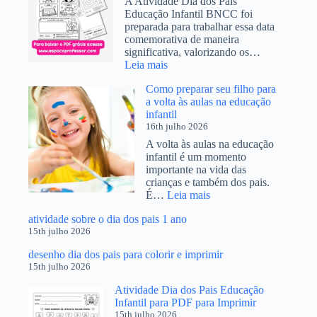
A Atividade Dia dos Pais
Infantil
Educação Infantil BNCC foi
4
preparada para trabalhar essa data
Anos
comemorativa de maneira
significativa, valorizando os…
:
Leia mais
Atividade
Como preparar seu filho para
Dia
a volta às aulas na educação
dos
infantil
Pais
16th julho 2026
Educação
Infantil
A volta às aulas na educação
BNCC
infantil é um momento
importante na vida das
crianças e também dos pais.
:
É…
Leia mais
Como
atividade sobre o dia dos pais 1 ano
preparar
15th julho 2026
seu
filho
desenho dia dos pais para colorir e imprimir
para
15th julho 2026
a
volta
Atividade Dia dos Pais Educação
às
Infantil para PDF para Imprimir
aulas
15th julho 2026