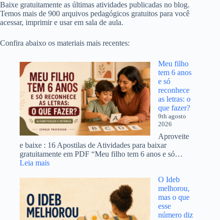
Baixe gratuitamente as últimas atividades publicadas no blog.
Temos mais de 900 arquivos pedagógicos gratuitos para você
acessar, imprimir e usar em sala de aula.
Confira abaixo os materiais mais recentes:
Meu filho
tem 6 anos
e só
reconhece
as letras: o
que fazer?
9th agosto
2026
Aproveite
e baixe : 16 Apostilas de Atividades para baixar
gratuitamente em PDF “Meu filho tem 6 anos e só…
:
Leia mais
Meu
O Ideb
filho
melhorou,
tem
mas o que
6
esse
anos
número diz
e