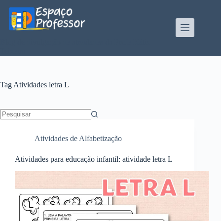
Pular
para
o
conteúdo
Blog de divulgação de atividades da Profe Kátia
Teixeira
Tag
Atividades letra L
Sem
resultados
Atividades de Alfabetização
Atividades para educação infantil: atividade letra L