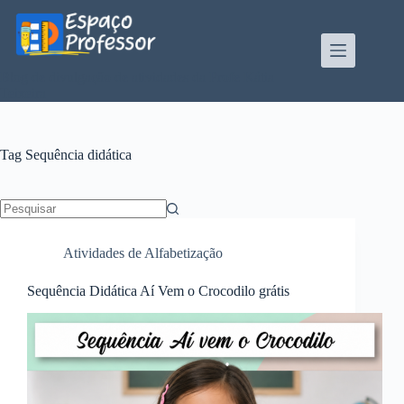
Pular
para
o
conteúdo
Blog de divulgação de atividades da Profe Kátia
Teixeira
Tag
Sequência didática
Sem
resultados
Atividades de Alfabetização
Sequência Didática Aí Vem o Crocodilo grátis