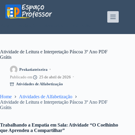
Pular
para
o
conteúdo
Blog de divulgação de atividades da Profe Kátia
Teixeira
Atividade de Leitura e Interpretação Páscoa 3º Ano PDF
Grátis
Prokatiateixeira
25 de abril de 2026
Atividades de Alfabetização
Home
Atividades de Alfabetização
Atividade de Leitura e Interpretação Páscoa 3º Ano PDF
Grátis
Trabalhando a Empatia em Sala: Atividade “O Coelhinho
que Aprendeu a Compartilhar”