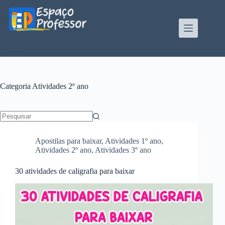
Pular
para
o
conteúdo
Blog de divulgação de atividades da Profe Kátia
Teixeira
Categoria
Atividades 2º ano
Sem
resultados
Apostilas para baixar
,
Atividades 1º ano
,
Atividades 2º ano
,
Atividades 3º ano
30 atividades de caligrafia para baixar