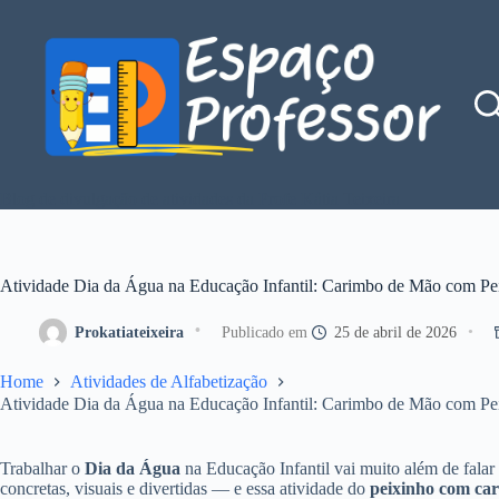
Pular
para
o
conteúdo
Blog de divulgação de atividades da Profe Kátia Teixeira
Atividade Dia da Água na Educação Infantil: Carimbo de Mão com Pe
Prokatiateixeira
25 de abril de 2026
Home
Atividades de Alfabetização
Atividade Dia da Água na Educação Infantil: Carimbo de Mão com Pe
Trabalhar o
Dia da Água
na Educação Infantil vai muito além de falar
concretas, visuais e divertidas — e essa atividade do
peixinho com ca