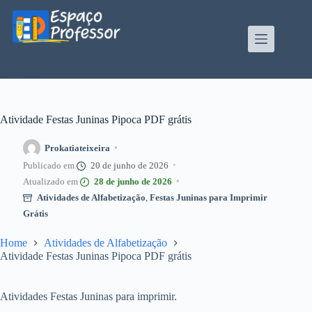
Pular
para
o
conteúdo
Blog de divulgação de atividades da Profe Kátia
Teixeira
Atividade Festas Juninas Pipoca PDF grátis
Prokatiateixeira
20 de junho de 2026
28 de junho de 2026
Atividades de Alfabetização
,
Festas Juninas para Imprimir
Grátis
Home
Atividades de Alfabetização
Atividade Festas Juninas Pipoca PDF grátis
Atividades Festas Juninas para imprimir.