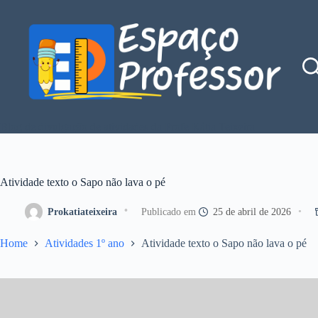
Pular
para
o
conteúdo
Blog de divulgação de atividades da Profe Kátia Teixeira
Atividade texto o Sapo não lava o pé
Prokatiateixeira
25 de abril de 2026
Home
Atividades 1º ano
Atividade texto o Sapo não lava o pé