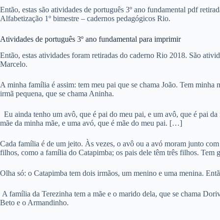
Então, estas são atividades de português 3º ano fundamental pdf retira
Alfabetização 1º bimestre – cadernos pedagógicos Rio.
Atividades de português 3º ano fundamental para imprimir
Então, estas atividades foram retiradas do caderno Rio 2018. São ativi
Marcelo.
A minha família é assim: tem meu pai que se chama João. Tem minha 
irmã pequena, que se chama Aninha.
Eu ainda tenho um avô, que é pai do meu pai, e um avô, que é pai da
mãe da minha mãe, e uma avó, que é mãe do meu pai. […]
Cada família é de um jeito. Às vezes, o avô ou a avó moram junto com 
filhos, como a família do Catapimba; os pais dele têm três filhos. Tem 
Olha só: o Catapimba tem dois irmãos, um menino e uma menina. Então,
A família da Terezinha tem a mãe e o marido dela, que se chama Doriv
Beto e o Armandinho.