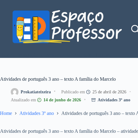
Pular
para
o
conteúdo
Blog de divulgação de atividades da Profe Kátia Teixeira
Atividades de português 3 ano – texto A família do Marcelo
Prokatiateixeira
25 de abril de 2026
14 de junho de 2026
Atividades 3º ano
Home
Atividades 3º ano
Atividades de português 3 ano – texto 
Atividades de português 3 ano – texto A família do Marcelo – atividade