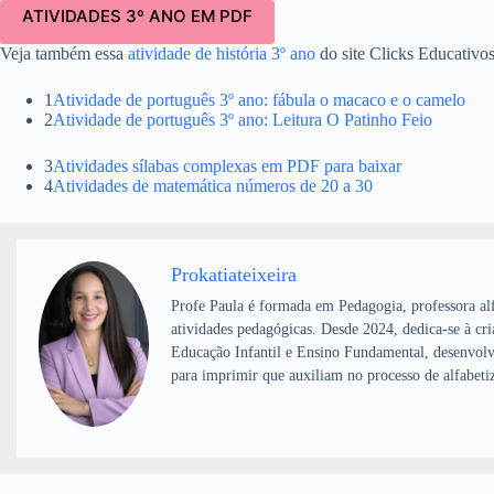
ATIVIDADES 3º ANO EM PDF
Veja também essa
atividade de história 3º ano
do site Clicks Educativos
1
Atividade de português 3º ano: fábula o macaco e o camelo
2
Atividade de português 3º ano: Leitura O Patinho Feio
3
Atividades sílabas complexas em PDF para baixar
4
Atividades de matemática números de 20 a 30
Prokatiateixeira
Profe Paula é formada em Pedagogia, professora alf
atividades pedagógicas. Desde 2024, dedica-se à cri
Educação Infantil e Ensino Fundamental, desenvolv
para imprimir que auxiliam no processo de alfabeti