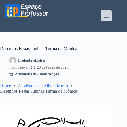
Pular
para
o
conteúdo
Blog de divulgação de atividades da Profe Kátia
Teixeira
Desenhos Festas Juninas Turma da Mônica
Prokatiateixeira
20 de junho de 2026
Atividades de Alfabetização
Home
Atividades de Alfabetização
Desenhos Festas Juninas Turma da Mônica