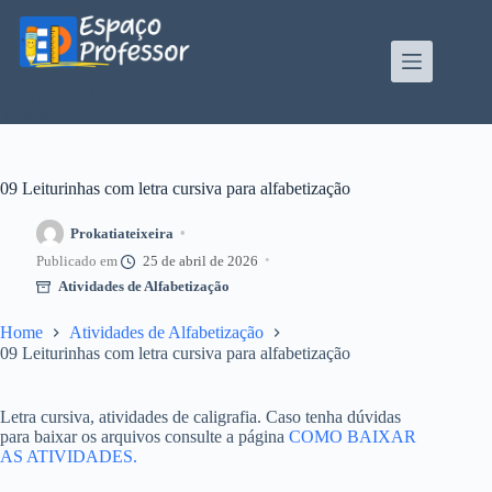
Pular
para
o
conteúdo
Blog de divulgação de atividades da Profe Kátia
Teixeira
09 Leiturinhas com letra cursiva para alfabetização
Prokatiateixeira
25 de abril de 2026
Atividades de Alfabetização
Home
Atividades de Alfabetização
09 Leiturinhas com letra cursiva para alfabetização
Letra cursiva, atividades de caligrafia. Caso tenha dúvidas
para baixar os arquivos consulte a página
COMO BAIXAR
AS ATIVIDADES.