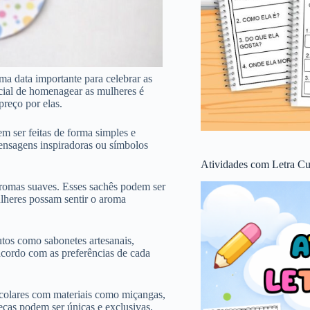
a data importante para celebrar as
cial de homenagear as mulheres é
preço por elas.
m ser feitas de forma simples e
ensagens inspiradoras ou símbolos
Atividades com Letra Cu
 aromas suaves. Esses sachês podem ser
lheres possam sentir o aroma
utos como sabonetes artesanais,
acordo com as preferências de cada
 colares com materiais como miçangas,
peças podem ser únicas e exclusivas,