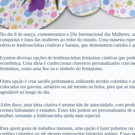
No dia 8 de março, comemoramos o Dia Internacional das Mulheres, um
conquistas e lutas das mulheres ao redor do mundo. Uma maneira espe
oferecer lembrancinhas criativas e baratas, que demonstrem carinho e a
Existem diversas opções de lembrancinhas femininas criativas que pode
econômica. Uma ideia é confeccionar chaveiros personalizados com m
femininos, como uma flor ou o símbolo do feminismo.
Outra opção é criar sachês perfumados, utilizando tecidos coloridos e
colocados em gavetas, armários ou até mesmo na bolsa, para que as mu
agradável ao longo do dia.
Além disso, uma ideia criativa é montar kits de autocuidado, com prod
cremes hidratantes e esmaltes. Esses kits podem ser personalizados de 
mulher, tornando a lembrancinha ainda mais especial.
Para quem gosta de trabalhos manuais, uma opção é fazer pulseiras ou
cordões coloridos ou até mesmo reaproveitar bijuterias antigas. Essas 