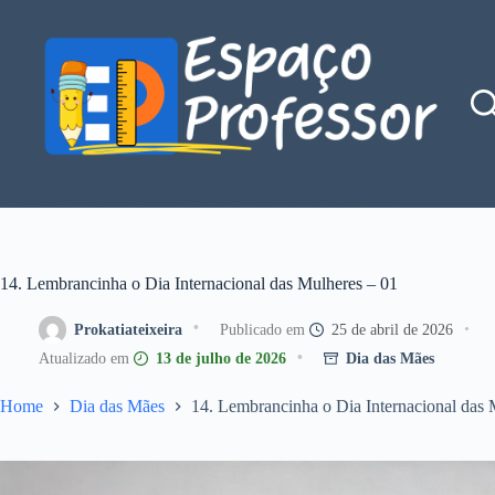
Pular
para
o
conteúdo
Blog de divulgação de atividades da Profe Kátia Teixeira
14. Lembrancinha o Dia Internacional das Mulheres – 01
Prokatiateixeira
25 de abril de 2026
13 de julho de 2026
Dia das Mães
Home
Dia das Mães
14. Lembrancinha o Dia Internacional das 