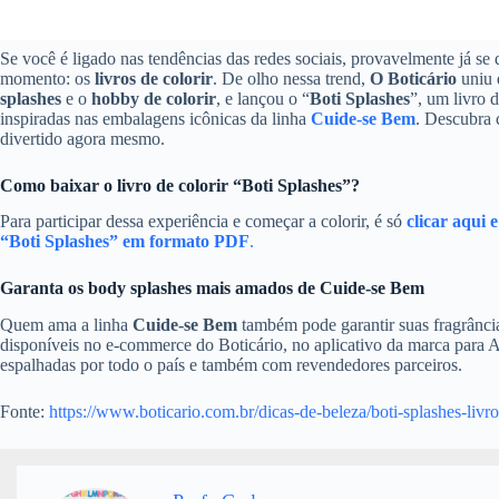
Se você é ligado nas tendências das redes sociais, provavelmente já s
momento: os
livros de colorir
. De olho nessa trend,
O Boticário
uniu 
splashes
e o
hobby de colorir
, e lançou o “
Boti Splashes
”, um livro 
inspiradas nas embalagens icônicas da linha
Cuide-se Bem
. Descubra 
divertido agora mesmo.
Como baixar o livro de colorir “Boti Splashes”?
Para participar dessa experiência e começar a colorir, é só
clicar aqui 
“Boti Splashes” em formato PDF
.
Garanta os body splashes mais amados de Cuide-se Bem
Quem ama a linha
Cuide-se Bem
também pode garantir suas fragrância
disponíveis no e-commerce do Boticário, no aplicativo da marca para An
espalhadas por todo o país e também com revendedores parceiros.
Fonte:
https://www.boticario.com.br/dicas-de-beleza/boti-splashes-livro-