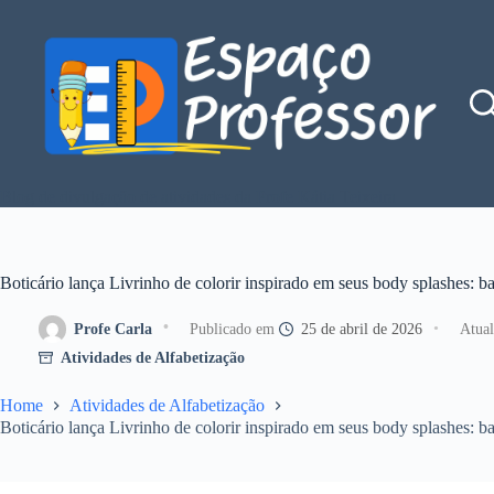
Pular
para
o
conteúdo
Blog de divulgação de atividades da Profe Kátia Teixeira
Boticário lança Livrinho de colorir inspirado em seus body splashes: b
Profe Carla
25 de abril de 2026
Atividades de Alfabetização
Home
Atividades de Alfabetização
Boticário lança Livrinho de colorir inspirado em seus body splashes: b