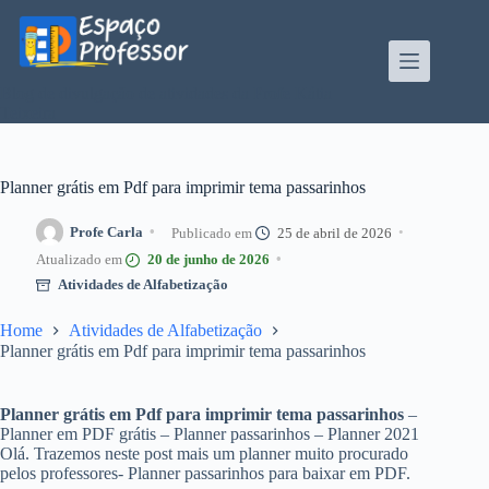
Pular
para
o
conteúdo
Blog de divulgação de atividades da Profe Kátia
Teixeira
Planner grátis em Pdf para imprimir tema passarinhos
Profe Carla
25 de abril de 2026
20 de junho de 2026
Atividades de Alfabetização
Home
Atividades de Alfabetização
Planner grátis em Pdf para imprimir tema passarinhos
Planner grátis em Pdf para imprimir tema passarinhos
–
Planner em PDF grátis – Planner passarinhos – Planner 2021
Olá. Trazemos neste post mais um planner muito procurado
pelos professores- Planner passarinhos para baixar em PDF.