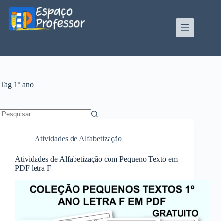
Pular
para
o
conteúdo
Blog de divulgação de atividades da Profe Kátia
Teixeira
Tag
1º ano
Sem
resultados
Atividades de Alfabetização
Atividades de Alfabetização com Pequeno Texto em
PDF letra F