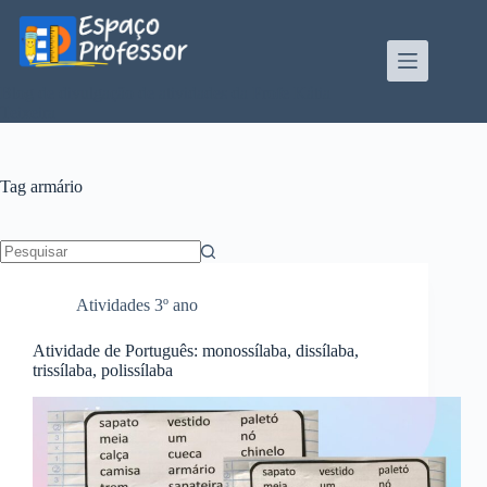
Pular
para
o
conteúdo
Blog de divulgação de atividades da Profe Kátia
Teixeira
Tag
armário
Sem
resultados
Atividades 3º ano
Atividade de Português: monossílaba, dissílaba,
trissílaba, polissílaba