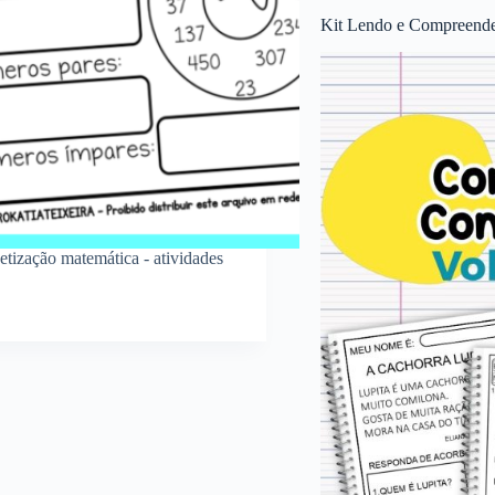
Kit Lendo e Compreende
betização matemática - atividades