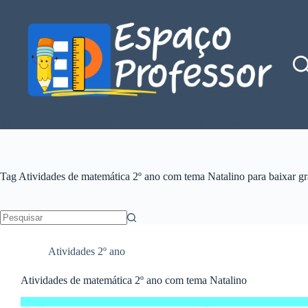
Pular
para
o
conteúdo
Blog de divulgação de atividades da Profe Kátia Teixeira
Tag
Atividades de matemática 2º ano com tema Natalino para baixar gr
Sem
resultados
Atividades 2º ano
Atividades de matemática 2º ano com tema Natalino