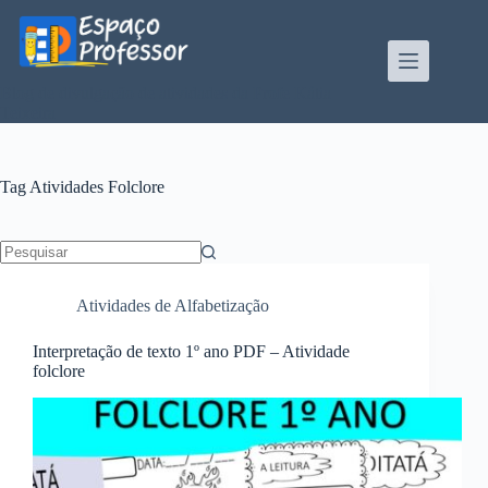
Pular
para
o
conteúdo
Blog de divulgação de atividades da Profe Kátia
Teixeira
Tag
Atividades Folclore
Sem
resultados
Atividades de Alfabetização
Interpretação de texto 1º ano PDF – Atividade
folclore