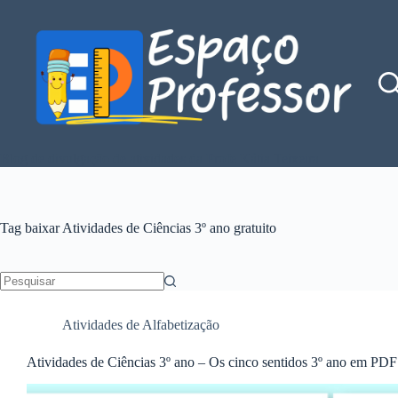
Pular
para
o
conteúdo
Blog de divulgação de atividades da Profe Kátia Teixeira
Tag
baixar Atividades de Ciências 3º ano gratuito
Sem
resultados
Atividades de Alfabetização
Atividades de Ciências 3º ano – Os cinco sentidos 3º ano em PDF