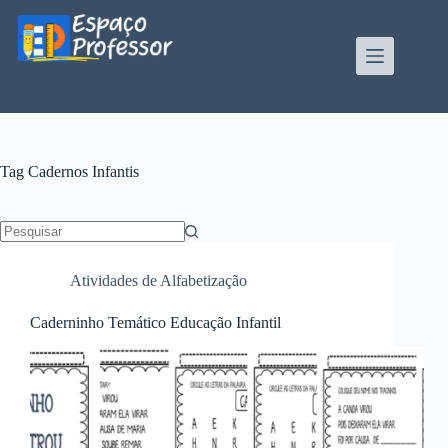
Pular
para
o
conteúdo
Blog de divulgação de atividades da Profe Kátia
Teixeira
Tag
Cadernos Infantis
Sem
resultados
Atividades de Alfabetização
Caderninho Temático Educação Infantil