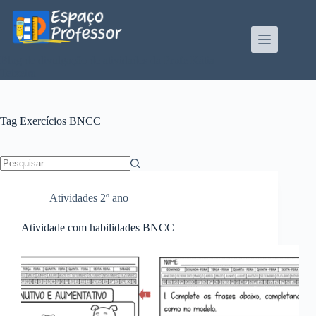
Pular
para
o
conteúdo
Blog de divulgação de atividades da Profe Kátia
Teixeira
Tag
Exercícios BNCC
Sem
resultados
Atividades 2º ano
Atividade com habilidades BNCC