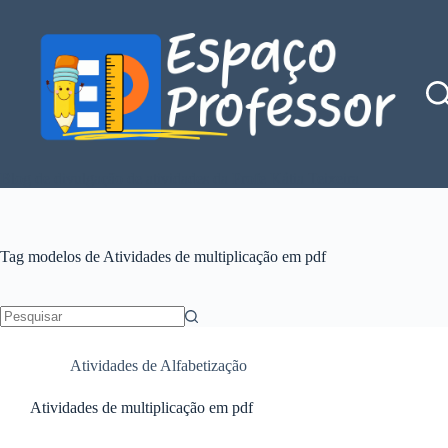
Pular
para
o
conteúdo
Blog de divulgação de atividades da Profe Kátia Teixeira
Tag
modelos de Atividades de multiplicação em pdf
Sem
resultados
Atividades de Alfabetização
Atividades de multiplicação em pdf