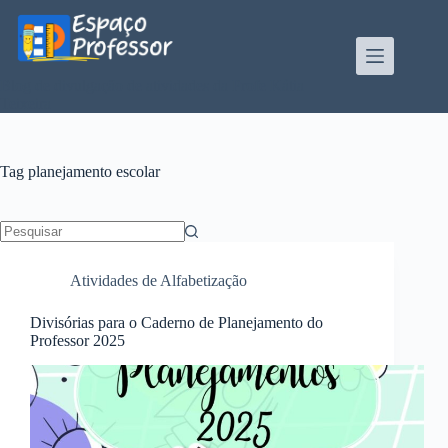
Pular
para
o
conteúdo
Blog de divulgação de atividades da Profe Kátia
Teixeira
Tag
planejamento escolar
Sem
resultados
Atividades de Alfabetização
Divisórias para o Caderno de Planejamento do
Professor 2025