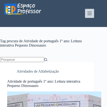
Pular
para
o
conteúdo
Blog de divulgação de atividades da Profe Kátia
Teixeira
Tag
procura de Atividade de português 1º ano: Leitura
interativa Pequeno Dinossauro
Sem
resultados
Atividades de Alfabetização
Atividade de português 1º ano: Leitura interativa
Pequeno Dinossauro