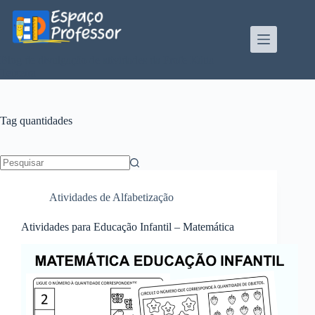
Pular
para
o
conteúdo
Blog de divulgação de atividades da Profe Kátia
Teixeira
Tag
quantidades
Sem
resultados
Atividades de Alfabetização
Atividades para Educação Infantil – Matemática