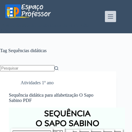
Pular
para
o
conteúdo
Blog de divulgação de atividades da Profe Kátia
Teixeira
Tag
Sequências didáticas
Sem
resultados
Atividades 1º ano
Sequência didática para alfabetização O Sapo
Sabino PDF