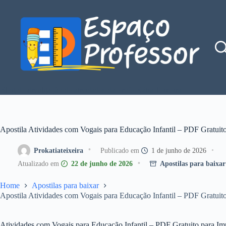
Pular
para
o
conteúdo
Blog de divulgação de atividades da Profe Kátia Teixeira
Apostila Atividades com Vogais para Educação Infantil – PDF Gratuito
Prokatiateixeira
1 de junho de 2026
22 de junho de 2026
Apostilas para baixar
Home
Apostilas para baixar
Apostila Atividades com Vogais para Educação Infantil – PDF Gratuito
Atividades com Vogais para Educação Infantil – PDF Gratuito para Im