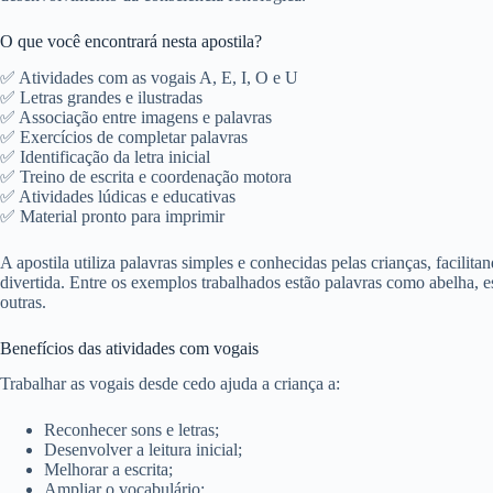
O que você encontrará nesta apostila?
✅ Atividades com as vogais A, E, I, O e U
✅ Letras grandes e ilustradas
✅ Associação entre imagens e palavras
✅ Exercícios de completar palavras
✅ Identificação da letra inicial
✅ Treino de escrita e coordenação motora
✅ Atividades lúdicas e educativas
✅ Material pronto para imprimir
A apostila utiliza palavras simples e conhecidas pelas crianças, facilit
divertida. Entre os exemplos trabalhados estão palavras como abelha, es
outras.
Benefícios das atividades com vogais
Trabalhar as vogais desde cedo ajuda a criança a:
Reconhecer sons e letras;
Desenvolver a leitura inicial;
Melhorar a escrita;
Ampliar o vocabulário;