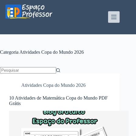
Pular
para
o
conteúdo
Blog de divulgação de atividades da Profe Kátia
Teixeira
Categoria
Atividades Copa do Mundo 2026
Sem
resultados
Atividades Copa do Mundo 2026
10 Atividades de Matemática Copa do Mundo PDF
Grátis