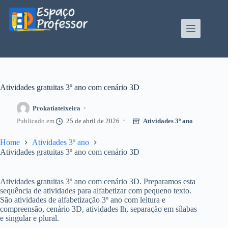
Pular
para
o
conteúdo
Blog de divulgação de atividades da Profe Kátia
Teixeira
Atividades gratuitas 3º ano com cenário 3D
Prokatiateixeira
25 de abril de 2026
Atividades 3º ano
Home
Atividades 3º ano
Atividades gratuitas 3º ano com cenário 3D
Atividades gratuitas 3º ano com cenário 3D. Preparamos esta
sequência de atividades para alfabetizar com pequeno texto.
São atividades de alfabetização 3º ano com leitura e
compreensão, cenário 3D, atividades lh, separação em sílabas
e singular e plural.