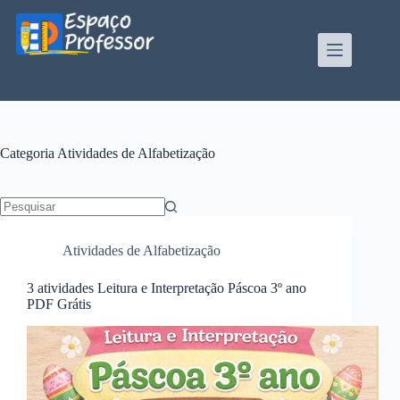
Pular
para
o
conteúdo
Blog de divulgação de atividades da Profe Kátia
Teixeira
Categoria
Atividades de Alfabetização
Sem
resultados
Atividades de Alfabetização
3 atividades Leitura e Interpretação Páscoa 3º ano
PDF Grátis