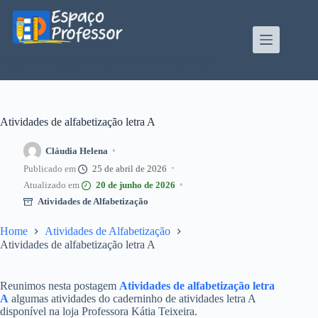
Pular
para
o
conteúdo
Blog de divulgação de atividades da Profe Kátia
Teixeira
Atividades de alfabetização letra A
Cláudia Helena
25 de abril de 2026
20 de junho de 2026
Atividades de Alfabetização
Home
Atividades de Alfabetização
Atividades de alfabetização letra A
Reunimos nesta postagem
Atividades de alfabetização letra
A
algumas atividades do caderninho de atividades letra A
disponível na loja Professora Kátia Teixeira.