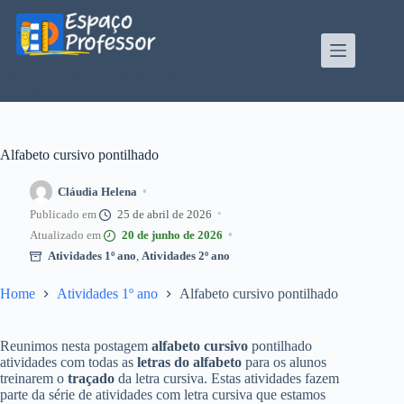
Pular
para
o
conteúdo
Blog de divulgação de atividades da Profe Kátia
Teixeira
Alfabeto cursivo pontilhado
Cláudia Helena
25 de abril de 2026
20 de junho de 2026
Atividades 1º ano
,
Atividades 2º ano
Home
Atividades 1º ano
Alfabeto cursivo pontilhado
Reunimos nesta postagem
alfabeto cursivo
pontilhado
atividades com todas as
letras do alfabeto
para os alunos
treinarem o
traçado
da letra cursiva. Estas atividades fazem
parte da série de atividades com letra cursiva que estamos