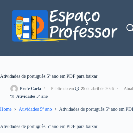
Pular
para
o
conteúdo
Blog de divulgação de atividades da Profe Kátia Teixeira
Atividades de português 5º ano em PDF para baixar
Profe Carla
25 de abril de 2026
Atividades 5º ano
Home
Atividades 5º ano
Atividades de português 5º ano em PDF
Atividades de português 5º ano em PDF para baixar