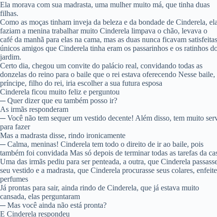
Ela morava com sua madrasta, uma mulher muito má, que tinha duas
filhas.
Como as moças tinham inveja da beleza e da bondade de Cinderela, el
faziam a menina trabalhar muito Cinderela limpava o chão, levava o
café da manhã para elas na cama, mas as duas nunca ficavam satisfeita
únicos amigos que Cinderela tinha eram os passarinhos e os ratinhos d
jardim.
Certo dia, chegou um convite do palácio real, convidando todas as
donzelas do reino para o baile que o rei estava oferecendo Nesse baile,
príncipe, filho do rei, iria escolher a sua futura esposa
Cinderela ficou muito feliz e perguntou
─ Quer dizer que eu também posso ir?
As irmãs responderam
─ Você não tem sequer um vestido decente! Além disso, tem muito ser
para fazer
Mas a madrasta disse, rindo ironicamente
─ Calma, meninas! Cinderela tem todo o direito de ir ao baile, pois
também foi convidada Mas só depois de terminar todas as tarefas da ca
Uma das irmãs pediu para ser penteada, a outra, que Cinderela passass
seu vestido e a madrasta, que Cinderela procurasse seus colares, enfeite
perfumes
Já prontas para sair, ainda rindo de Cinderela, que já estava muito
cansada, elas perguntaram
─ Mas você ainda não está pronta?
E Cinderela respondeu