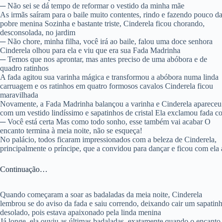
─ Não sei se dá tempo de reformar o vestido da minha mãe
As irmãs saíram para o baile muito contentes, rindo e fazendo pouco d
pobre menina Sozinha e bastante triste, Cinderela ficou chorando,
desconsolada, no jardim
─ Não chore, minha filha, você irá ao baile, falou uma doce senhora
Cinderela olhou para ela e viu que era sua Fada Madrinha
─ Temos que nos aprontar, mas antes preciso de uma abóbora e de
quadro ratinhos
A fada agitou sua varinha mágica e transformou a abóbora numa linda
carruagem e os ratinhos em quatro formosos cavalos Cinderela ficou
maravilhada
Novamente, a Fada Madrinha balançou a varinha e Cinderela apareceu
com um vestido lindíssimo e sapatinhos de cristal Ela exclamou fada c
─ Você está certa Mas como todo sonho, esse também vai acabar O
encanto termina à meia noite, não se esqueça!
No palácio, todos ficaram impressionados com a beleza de Cinderela,
principalmente o príncipe, que a convidou para dançar e ficou com ela 
Continuação…
Quando começaram a soar as badaladas da meia noite, Cinderela
lembrou se do aviso da fada e saiu correndo, deixando cair um sapatinh
desolado, pois estava apaixonado pela linda menina
Já longe, ela ouviu as últimas badaladas, exatamente quando o encanto