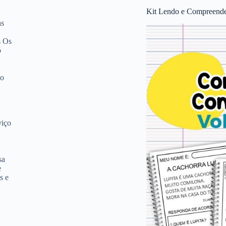
Kit Lendo e Compreende
as
s Os
o
 o
viço
sa
e
s e