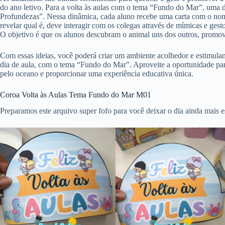
do ano letivo. Para a volta às aulas com o tema “Fundo do Mar”, uma d
Profundezas”. Nessa dinâmica, cada aluno recebe uma carta com o no
revelar qual é, deve interagir com os colegas através de mímicas e ges
O objetivo é que os alunos descubram o animal uns dos outros, promo
Com essas ideias, você poderá criar um ambiente acolhedor e estimulan
dia de aula, com o tema “Fundo do Mar”. Aproveite a oportunidade para
pelo oceano e proporcionar uma experiência educativa única.
Coroa Volta às Aulas Tema Fundo do Mar M01
Preparamos este arquivo super fofo para você deixar o dia ainda mais es