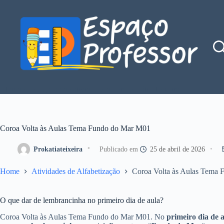
Pular
para
o
conteúdo
Blog de divulgação de atividades da Profe Kátia Teixeira
Coroa Volta às Aulas Tema Fundo do Mar M01
Prokatiateixeira
25 de abril de 2026
Home
Atividades de Alfabetização
Coroa Volta às Aulas Tema
O que dar de lembrancinha no primeiro dia de aula?
Coroa Volta às Aulas Tema Fundo do Mar M01. No
primeiro dia de a