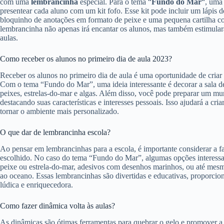
com uma
lembrancinha
especial. Para o tema “
Fundo do Mar
“, uma 
presentear cada aluno com um kit fofo. Esse kit pode incluir um lápi
bloquinho de anotações em formato de peixe e uma pequena cartilha c
lembrancinha não apenas irá encantar os alunos, mas também estimular
aulas.
Como receber os alunos no primeiro dia de aula 2023?
Receber os alunos no primeiro dia de aula é uma oportunidade de cria
Com o tema “Fundo do Mar”, uma ideia interessante é decorar a sala 
peixes, estrelas-do-mar e algas. Além disso, você pode preparar um mu
destacando suas características e interesses pessoais. Isso ajudará a cri
tornar o ambiente mais personalizado.
O que dar de lembrancinha escola?
Ao pensar em lembrancinhas para a escola, é importante considerar a fa
escolhido. No caso do tema “Fundo do Mar”, algumas opções interessa
peixe ou estrela-do-mar, adesivos com desenhos marinhos, ou até mesm
ao oceano. Essas lembrancinhas são divertidas e educativas, proporci
lúdica e enriquecedora.
Como fazer dinâmica volta às aulas?
As dinâmicas são ótimas ferramentas para quebrar o gelo e promover a i