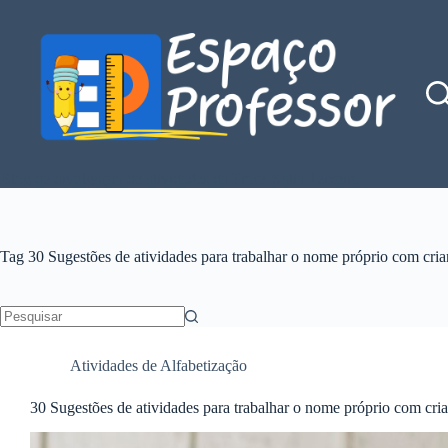
Pular
para
o
conteúdo
Blog de divulgação de atividades da Profe Kátia Teixeira
Tag
30 Sugestões de atividades para trabalhar o nome próprio com cria
Sem
resultados
Atividades de Alfabetização
30 Sugestões de atividades para trabalhar o nome próprio com cri