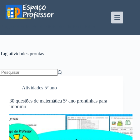
Pular
para
o
conteúdo
Blog de divulgação de atividades da Profe Kátia
Teixeira
Tag
atividades prontas
Sem
resultados
Atividades 5º ano
30 questões de matemática 5º ano prontinhas para
imprimir