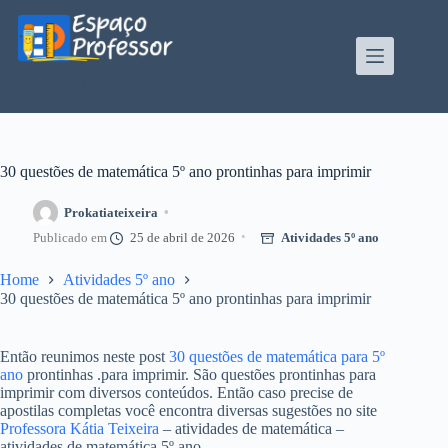
Pular
para
o
conteúdo
Blog de divulgação de atividades da Profe Kátia
Teixeira
30 questões de matemática 5º ano prontinhas para imprimir
Prokatiateixeira
25 de abril de 2026
Atividades 5º ano
Home
Atividades 5º ano
30 questões de matemática 5º ano prontinhas para imprimir
Então reunimos neste post
30 questões de matemática para 5º
ano
prontinhas .para imprimir. São questões prontinhas para
imprimir com diversos conteúdos. Então caso precise de
apostilas completas você encontra diversas sugestões no site
Professora Kátia Teixeira
– atividades de matemática –
atividades de matemática 5º ano.