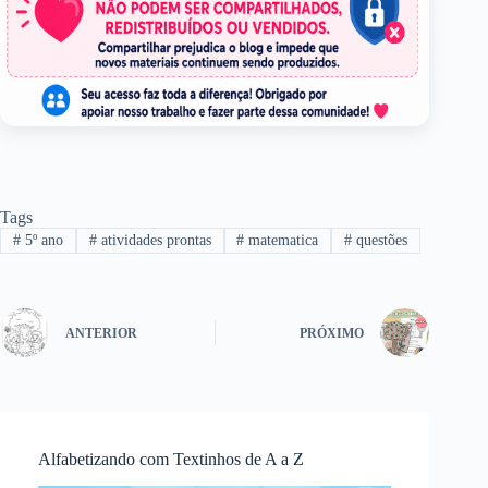
Tags
#
5º ano
#
atividades prontas
#
matematica
#
questões
ANTERIOR
PRÓXIMO
Alfabetizando com Textinhos de A a Z