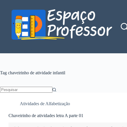
Pular
para
o
conteúdo
Blog de divulgação de atividades da Profe Kátia Teixeira
Tag
chaveirinho de atividade infantil
Sem
resultados
Atividades de Alfabetização
Chaveirinho de atividades letra A parte 01