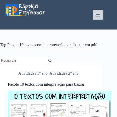
Pular
para
o
conteúdo
Blog de divulgação de atividades da Profe Kátia
Teixeira
Tag
Pacote 10 textos com interpretação para baixar em pdf
Sem
resultados
Atividades 1º ano
,
Atividades 2º ano
Pacote 10 textos com interpretação para baixar