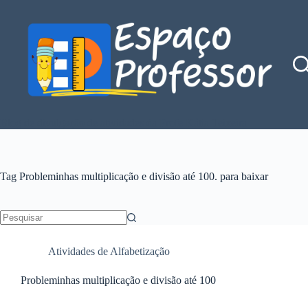
Pular
para
o
conteúdo
Blog de divulgação de atividades da Profe Kátia Teixeira
Tag
Probleminhas multiplicação e divisão até 100. para baixar
Sem
resultados
Atividades de Alfabetização
Probleminhas multiplicação e divisão até 100