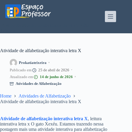
Pular
para
o
conteúdo
Blog de divulgação de atividades da Profe Kátia
Teixeira
Atividade de alfabetização interativa letra X
Prokatiateixeira
25 de abril de 2026
14 de junho de 2026
Atividades de Alfabetização
Home
Atividades de Alfabetização
Atividade de alfabetização interativa letra X
Atividade de alfabetização interativa letra X
, leitura
interativa letra x O gato Xexéu. Estamos trazendo nessa
postagem mais uma atividade interativa para alfabetização