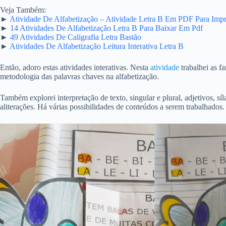
Veja Também:
►
Atividade De Alfabetização – Atividade Letra B Em PDF Para Impr
►
14 Atividades De Alfabetização Letra B Para Baixar Em Pdf
►
49 Atividades De Caligrafia Letra Bastão
►
Atividades De Alfabetização Leitura Interativa Letra B
Então, adoro estas atividades interativas. Nesta
atividade
trabalhei as fa
metodologia das palavras chaves na alfabetização.
Também explorei interpretação de texto, singular e plural, adjetivos, síla
aliterações. Há várias possibilidades de conteúdos a serem trabalhados.