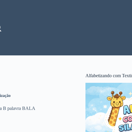
Alfabetizando com Texti
ização
etra B palavra BALA