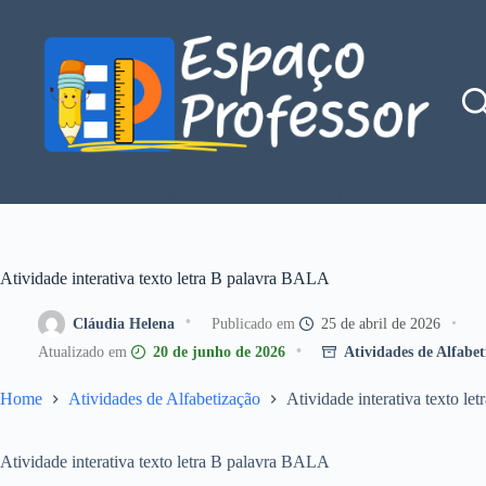
Pular
para
o
conteúdo
Blog de divulgação de atividades da Profe Kátia Teixeira
Atividade interativa texto letra B palavra BALA
Cláudia Helena
25 de abril de 2026
20 de junho de 2026
Atividades de Alfabet
Home
Atividades de Alfabetização
Atividade interativa texto l
Atividade interativa texto letra B palavra BALA